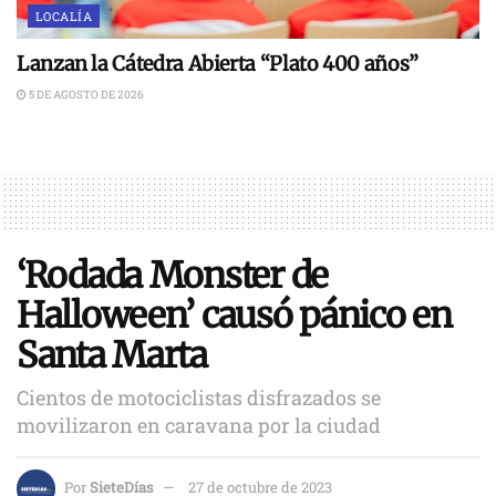
LOCALÍA
Lanzan la Cátedra Abierta “Plato 400 años”
5 DE AGOSTO DE 2026
‘Rodada Monster de
Halloween’ causó pánico en
Santa Marta
Cientos de motociclistas disfrazados se
movilizaron en caravana por la ciudad
Por
SieteDías
27 de octubre de 2023