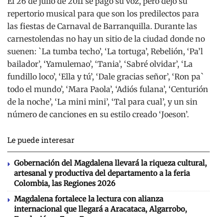
El 26 de julio de 2011 se pagó su voz, pero dejó su
repertorio musical para que son los predilectos para
las fiestas de Carnaval de Barranquilla. Durante las
carnestolendas no hay un sitio de la ciudad donde no
suenen: `La tumba techo’, ‘La tortuga’, Rebelión, ‘Pa’l
bailador’, ‘Yamulemao’, ‘Tania’, ‘Sabré olvidar’, ‘La
fundillo loco’, ‘Ella y tú’, ‘Dale gracias señor’, ‘Ron pa`
todo el mundo’, ‘Mara Paola’, ‘Adiós fulana’, ‘Centurión
de la noche’, ‘La mini mini’, ‘Tal para cual’, y un sin
número de canciones en su estilo creado ‘Joeson’.
Le puede interesar
Gobernación del Magdalena llevará la riqueza cultural,
artesanal y productiva del departamento a la feria
Colombia, las Regiones 2026
Magdalena fortalece la lectura con alianza
internacional que llegará a Aracataca, Algarrobo,