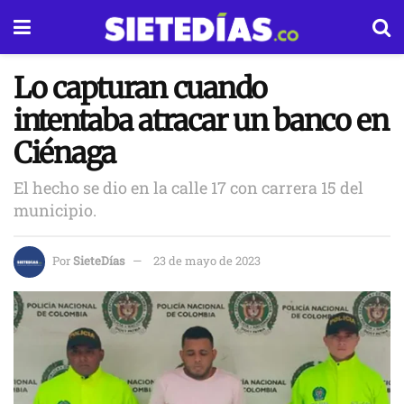
Lo capturan cuando
intentaba atracar un banco en
Ciénaga
El hecho se dio en la calle 17 con carrera 15 del
municipio.
Por
SieteDías
23 de mayo de 2023