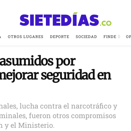
A
OTROS LUGARES
DEPORTE
SOCIEDAD
FINDE
O
asumidos por
ejorar seguridad en
ales, lucha contra el narcotráfico y
iminales, fueron otros compromisos
 y el Ministerio.