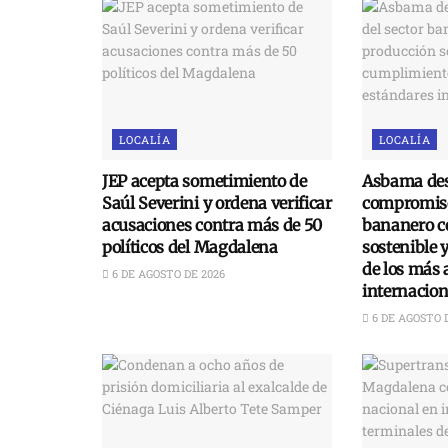
LOCALÍA
LOCALÍA
JEP acepta sometimiento de
Asbama des
Saúl Severini y ordena verificar
compromiso
acusaciones contra más de 50
bananero c
políticos del Magdalena
sostenible 
de los más 
6 DE AGOSTO DE 2026
internacion
6 DE AGOSTO 