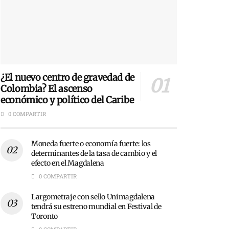
¿El nuevo centro de gravedad de
Colombia? El ascenso
económico y político del Caribe
0 COMPARTIR
Moneda fuerte o economía fuerte: los
determinantes de la tasa de cambio y el
efecto en el Magdalena
0 COMPARTIR
Largometraje con sello Unimagdalena
tendrá su estreno mundial en Festival de
Toronto