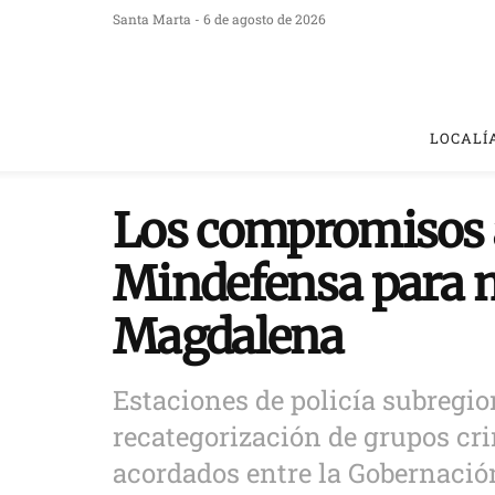
Santa Marta - 6 de agosto de 2026
LOCALÍ
Los compromisos 
Mindefensa para m
Magdalena
Estaciones de policía subregion
recategorización de grupos cr
acordados entre la Gobernación