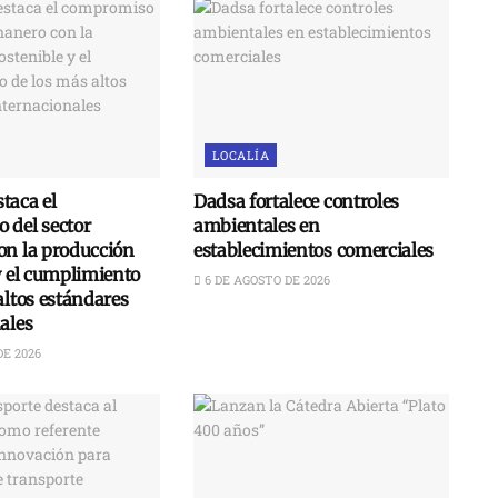
LOCALÍA
taca el
Dadsa fortalece controles
 del sector
ambientales en
on la producción
establecimientos comerciales
y el cumplimiento
6 DE AGOSTO DE 2026
altos estándares
ales
DE 2026