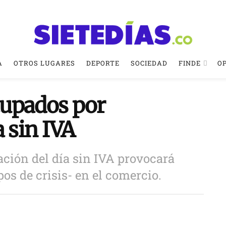
A
OTROS LUGARES
DEPORTE
SOCIEDAD
FINDE
O
cupados por
a sin IVA
ación del día sin IVA provocará
s de crisis- en el comercio.