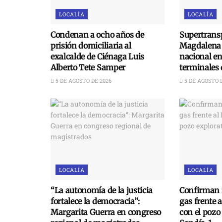
LOCALÍA
LOCALÍA
Condenan a ocho años de
Supertransp
prisión domiciliaria al
Magdalena 
exalcalde de Ciénaga Luis
nacional e
Alberto Tete Samper
terminales 
5 DE AGOSTO DE 2026
5 DE AGOSTO 
LOCALÍA
LOCALÍA
“La autonomía de la justicia
Confirman 
fortalece la democracia”:
gas frente 
Margarita Guerra en congreso
con el pozo