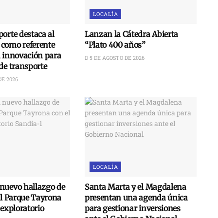
LOCALÍA
orte destaca al
Lanzan la Cátedra Abierta
como referente
“Plato 400 años”
n innovación para
5 DE AGOSTO DE 2026
de transporte
DE 2026
LOCALÍA
nuevo hallazgo de
Santa Marta y el Magdalena
al Parque Tayrona
presentan una agenda única
 exploratorio
para gestionar inversiones