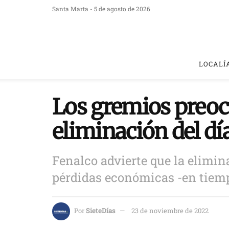
Santa Marta - 5 de agosto de 2026
LOCALÍ
Los gremios preo
eliminación del dí
Fenalco advierte que la elimin
pérdidas económicas -en tiempo
Por
SieteDías
23 de noviembre de 2022