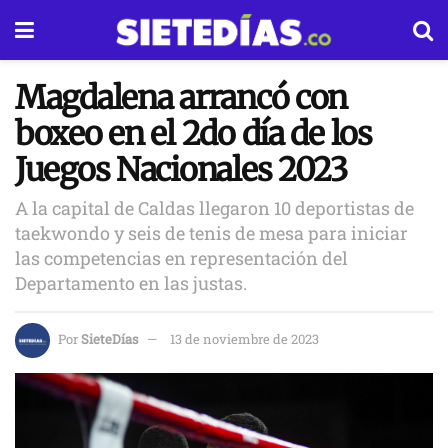
Magdalena arrancó con
boxeo en el 2do día de los
Juegos Nacionales 2023
A la capital de Caldas llegaron 10 deportistas de
taekwondo y seis de tenis de mesa para iniciar
las competencias en representación del
Departamento en las justas.
Por
SieteDías
13 de noviembre de 2023