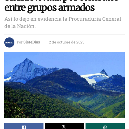
entre grupos armados
Así lo dejó en evidencia la Procuraduría General
de la Nación.
Por
SieteDías
2 de octubre de 2023