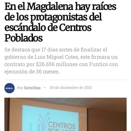
En el Magdalena hay raíces
de los protagonistas del
escándalo de Centros
Poblados
Se destaca que 17 días antes de finalizar el
gobierno de Luis Miguel Cotes, éste firmara un
contrato por $26.656 millones con Funtics con
ejecución de 36 meses.
Por
SieteDías
30 de diciembre de 2021