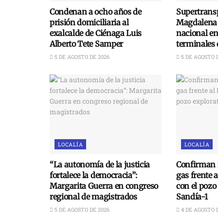
Condenan a ocho años de
Supertransp
prisión domiciliaria al
Magdalena 
exalcalde de Ciénaga Luis
nacional e
Alberto Tete Samper
terminales 
5 DE AGOSTO DE 2026
5 DE AGOSTO 
LOCALÍA
LOCALÍA
“La autonomía de la justicia
Confirman 
fortalece la democracia”:
gas frente 
Margarita Guerra en congreso
con el pozo
regional de magistrados
Sandía-1
5 DE AGOSTO DE 2026
4 DE AGOSTO 