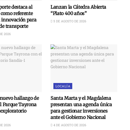
orte destaca al
Lanzan la Cátedra Abierta
como referente
“Plato 400 años”
n innovación para
5 DE AGOSTO DE 2026
de transporte
DE 2026
LOCALÍA
nuevo hallazgo de
Santa Marta y el Magdalena
al Parque Tayrona
presentan una agenda única
 exploratorio
para gestionar inversiones
ante el Gobierno Nacional
DE 2026
4 DE AGOSTO DE 2026