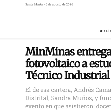
Santa Marta - 6 de agosto de 2026
LOCALÍ
MinMinas entrega 
fotovoltaico a estu
Técnico Industrial
El de esa cartera, Andrés Cama
Distrital, Sandra Muñoz, y fun
evento en que asistieron: docen