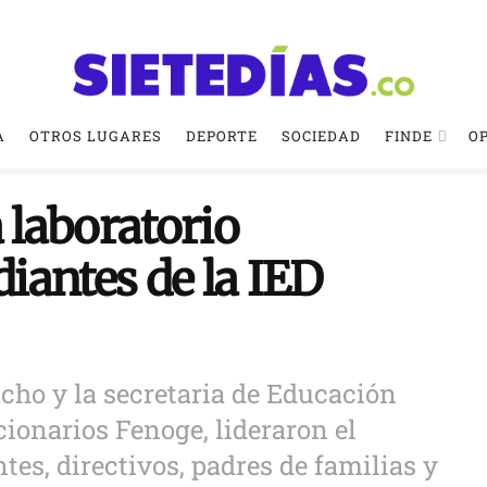
A
OTROS LUGARES
DEPORTE
SOCIEDAD
FINDE
O
laboratorio
diantes de la IED
cho y la secretaria de Educación
cionarios Fenoge, lideraron el
tes, directivos, padres de familias y