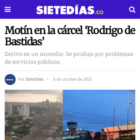
Motín en la cárcel ‘Rodrigo de
Bastidas’
Derivó en un incendio. Se produjo por problemas
de servicios públicos.
Por
SieteDías
4 de octubre de 2023