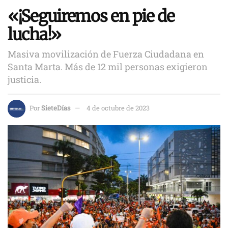
«¡Seguiremos en pie de
lucha!»
Masiva movilización de Fuerza Ciudadana en
Santa Marta. Más de 12 mil personas exigieron
justicia.
Por
SieteDías
4 de octubre de 2023