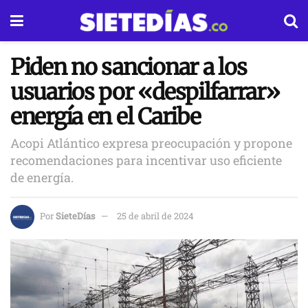
Piden no sancionar a los
usuarios por «despilfarrar»
energía en el Caribe
Acopi Atlántico expresa preocupación y propone
recomendaciones para incentivar uso eficiente
de energía.
Por
SieteDías
25 de abril de 2024