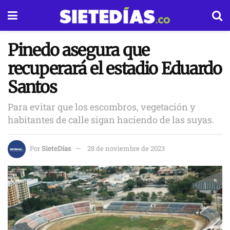
Pinedo asegura que
recuperará el estadio Eduardo
Santos
Para evitar que los escombros, vegetación y
habitantes de calle sigan haciendo de las suyas.
Por
SieteDías
28 de noviembre de 2023