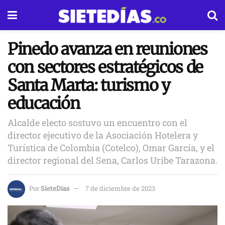
Pinedo avanza en reuniones
con sectores estratégicos de
Santa Marta: turismo y
educación
Alcalde electo sostuvo un encuentro con el
director ejecutivo de la Asociación Hotelera y
Turística de Colombia (Cotelco), Omar García, y el
director regional del Sena, Carlos Uribe Tarazona.
Por
SieteDías
7 de diciembre de 2023