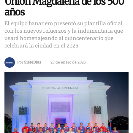
Unión Magdalena de los 500
años
El equipo bananero presentó su plantilla oficial
con los nuevos refuerzos y la indumentaria que
usará homenajeando al quincentenario que
celebrará la ciudad en el 2025.
Por
SieteDías
23 de enero de 2025