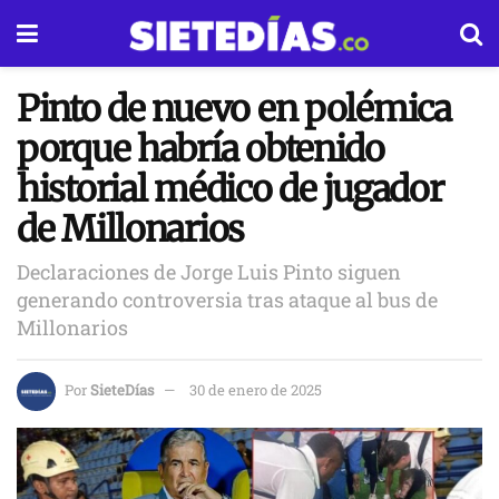
Pinto de nuevo en polémica
porque habría obtenido
historial médico de jugador
de Millonarios
Declaraciones de Jorge Luis Pinto siguen
generando controversia tras ataque al bus de
Millonarios
Por
SieteDías
30 de enero de 2025