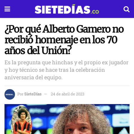
¿Por qué Alberto Gamero no
recibió homenaje en los 70
años del Unión?
Es la pregunta que hinchas y el propio ex jugador
y hoy técnico se hace tras la celebración
aniversaria del equipo.
Por
SieteDías
24 de abril de 2023