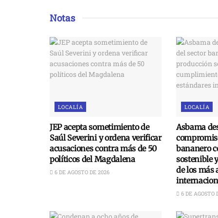
Notas
LOCALÍA
LOCALÍA
JEP acepta sometimiento de
Asbama des
Saúl Severini y ordena verificar
compromiso
acusaciones contra más de 50
bananero c
políticos del Magdalena
sostenible 
de los más 
6 DE AGOSTO DE 2026
internacion
6 DE AGOSTO 