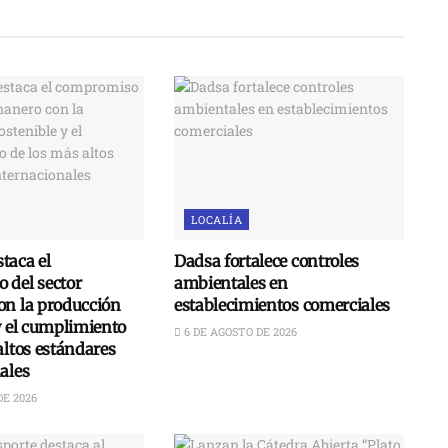
LOCALÍA
taca el
Dadsa fortalece controles
 del sector
ambientales en
on la producción
establecimientos comerciales
y el cumplimiento
6 DE AGOSTO DE 2026
altos estándares
ales
DE 2026