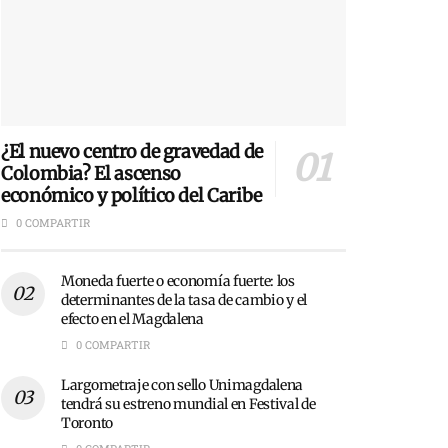
¿El nuevo centro de gravedad de
Colombia? El ascenso
económico y político del Caribe
0 COMPARTIR
Moneda fuerte o economía fuerte: los
determinantes de la tasa de cambio y el
efecto en el Magdalena
0 COMPARTIR
Largometraje con sello Unimagdalena
tendrá su estreno mundial en Festival de
Toronto