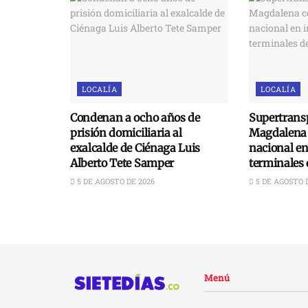
LOCALÍA
LOCALÍA
Condenan a ocho años de
Supertransp
prisión domiciliaria al
Magdalena 
exalcalde de Ciénaga Luis
nacional e
Alberto Tete Samper
terminales 
5 DE AGOSTO DE 2026
5 DE AGOSTO 
Menú