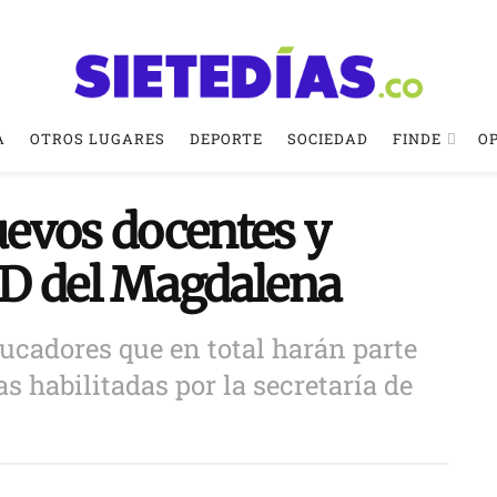
A
OTROS LUGARES
DEPORTE
SOCIEDAD
FINDE
O
evos docentes y
IED del Magdalena
ducadores que en total harán parte
as habilitadas por la secretaría de