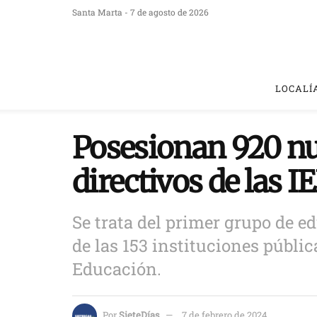
Santa Marta - 7 de agosto de 2026
LOCALÍ
Posesionan 920 nu
directivos de las 
Se trata del primer grupo de e
de las 153 instituciones públic
Educación.
Por
SieteDías
7 de febrero de 2024