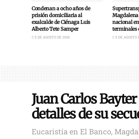
Condenan a ocho años de
Supertransp
prisión domiciliaria al
Magdalena 
exalcalde de Ciénaga Luis
nacional e
Alberto Tete Samper
terminales 
5 DE AGOSTO DE 2026
5 DE AGOSTO 
Juan Carlos Bayter 
detalles de su secu
Eucaristía en El Banco, Magdal