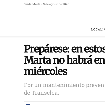
Santa Marta - 9 de agosto de 2026
LOCALÍ
Prepárese: en esto
Marta no habrá ene
miércoles
Por un mantenimiento prevent
de Transelca.