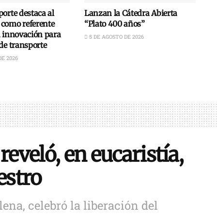
orte destaca al
Lanzan la Cátedra Abierta
como referente
“Plato 400 años”
n innovación para
5 DE AGOSTO DE 2026
de transporte
DE 2026
reveló, en eucaristía,
estro
ena, celebró la liberación del