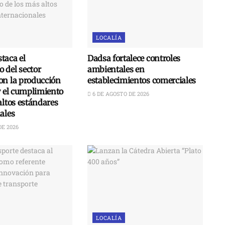
LOCALÍA
taca el
Dadsa fortalece controles
 del sector
ambientales en
on la producción
establecimientos comerciales
y el cumplimiento
6 DE AGOSTO DE 2026
altos estándares
ales
DE 2026
LOCALÍA