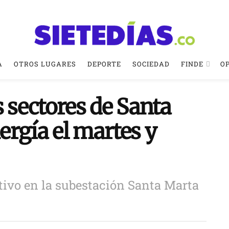
A
OTROS LUGARES
DEPORTE
SOCIEDAD
FINDE
O
s sectores de Santa
rgía el martes y
ivo en la subestación Santa Marta