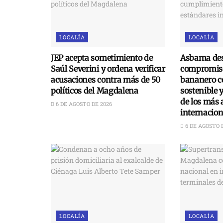
LOCALÍA
LOCALÍA
JEP acepta sometimiento de
Asbama des
Saúl Severini y ordena verificar
compromiso
acusaciones contra más de 50
bananero c
políticos del Magdalena
sostenible 
de los más 
6 DE AGOSTO DE 2026
internacion
6 DE AGOSTO 
LOCALÍA
LOCALÍA