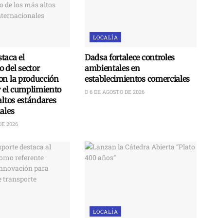
LOCALÍA
taca el
Dadsa fortalece controles
 del sector
ambientales en
on la producción
establecimientos comerciales
y el cumplimiento
6 DE AGOSTO DE 2026
altos estándares
ales
DE 2026
LOCALÍA