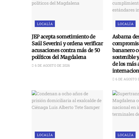
LOCALÍA
LOCALÍA
JEP acepta sometimiento de
Asbama des
Saúl Severini y ordena verificar
compromiso
acusaciones contra más de 50
bananero c
políticos del Magdalena
sostenible 
de los más 
6 DE AGOSTO DE 2026
internacion
6 DE AGOSTO 
LOCALÍA
LOCALÍA