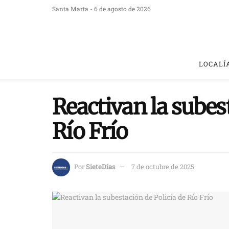
Santa Marta - 6 de agosto de 2026
LOCALÍ
Reactivan la subes
Río Frío
Por
SieteDías
7 de octubre de 2025