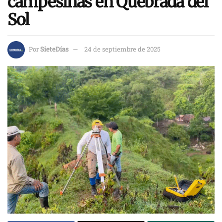
campesinas en Quebrada del
Sol
Por
SieteDías
24 de septiembre de 2025