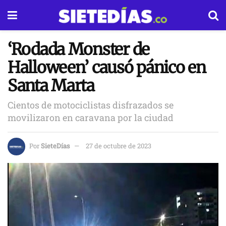
‘Rodada Monster de
Halloween’ causó pánico en
Santa Marta
Cientos de motociclistas disfrazados se
movilizaron en caravana por la ciudad
Por
SieteDías
27 de octubre de 2023