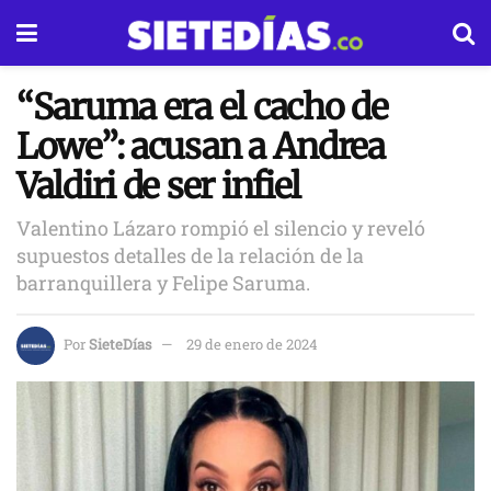
“Saruma era el cacho de
Lowe”: acusan a Andrea
Valdiri de ser infiel
Valentino Lázaro rompió el silencio y reveló
supuestos detalles de la relación de la
barranquillera y Felipe Saruma.
Por
SieteDías
29 de enero de 2024