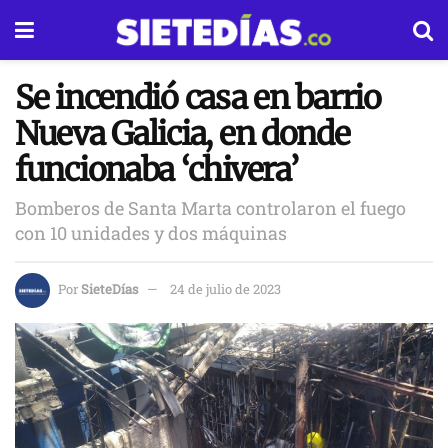
Se incendió casa en barrio
Nueva Galicia, en donde
funcionaba ‘chivera’
Bomberos de Santa Marta controlaron el fuego
con 10 unidades y dos máquinas
Por
SieteDías
24 de julio de 2023