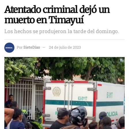
Atentado criminal dejó un
muerto en Timayuí
Los hechos se produjeron la tarde del domingo.
Por
SieteDías
24 de julio de 2023