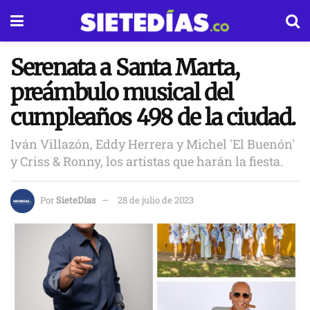
Serenata a Santa Marta,
preámbulo musical del
cumpleaños 498 de la ciudad.
Iván Villazón, Eddy Herrera y Michel 'El Buenón'
y Criss & Ronny, los artistas que harán la fiesta.
Por
SieteDías
28 de julio de 2023