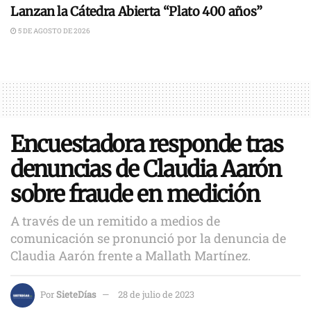
Lanzan la Cátedra Abierta “Plato 400 años”
5 DE AGOSTO DE 2026
Encuestadora responde tras
denuncias de Claudia Aarón
sobre fraude en medición
A través de un remitido a medios de
comunicación se pronunció por la denuncia de
Claudia Aarón frente a Mallath Martínez.
Por
SieteDías
28 de julio de 2023