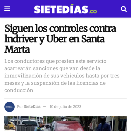
Siguen los controles contra
lndriver y Uber en Santa
Marta
Los conductores que presten este servicio
acarrearán sanciones que van desde la
inmovilización de sus vehículos hasta por tres
meses y la suspensión de las licencias de
conducción.
Por
SieteDías
10 de julio de 2023