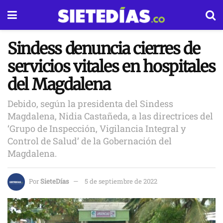
Sindess denuncia cierres de
servicios vitales en hospitales
del Magdalena
Debido, según la presidenta del Sindess
Magdalena, Nidia Castañeda, a las directrices del
‘Grupo de Inspección, Vigilancia Integral y
Control de Salud’ de la Gobernación del
Magdalena.
Por
SieteDías
5 de septiembre de 2022