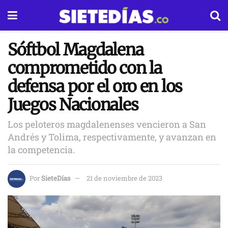
Sóftbol Magdalena
comprometido con la
defensa por el oro en los
Juegos Nacionales
Los peloteros magdalenenses vencieron a San
Andrés y Tolima, respectivamente, y avanzan en
la competencia.
Por
SieteDías
21 de noviembre de 2023