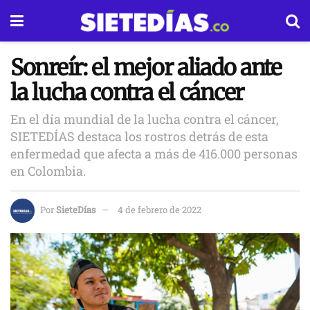
Sonreír: el mejor aliado ante
la lucha contra el cáncer
En el día mundial de la lucha contra el cáncer,
SIETEDÍAS destaca los rostros detrás de esta
enfermedad que afecta a más de 416.000 personas
en Colombia.
Por
SieteDías
4 de febrero de 2022