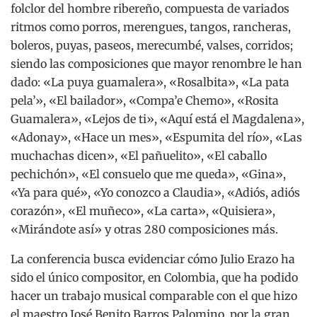
folclor del hombre ribereño, compuesta de variados
ritmos como porros, merengues, tangos, rancheras,
boleros, puyas, paseos, merecumbé, valses, corridos;
siendo las composiciones que mayor renombre le han
dado: «La puya guamalera», «Rosalbita», «La pata
pela’», «El bailador», «Compa’e Chemo», «Rosita
Guamalera», «Lejos de ti», «Aquí está el Magdalena»,
«Adonay», «Hace un mes», «Espumita del río», «Las
muchachas dicen», «El pañuelito», «El caballo
pechichón», «El consuelo que me queda», «Gina»,
«Ya para qué», «Yo conozco a Claudia», «Adiós, adiós
corazón», «El muñeco», «La carta», «Quisiera»,
«Mirándote así» y otras 280 composiciones más.
La conferencia busca evidenciar cómo Julio Erazo ha
sido el único compositor, en Colombia, que ha podido
hacer un trabajo musical comparable con el que hizo
el maestro José Benito Barros Palomino, por la gran