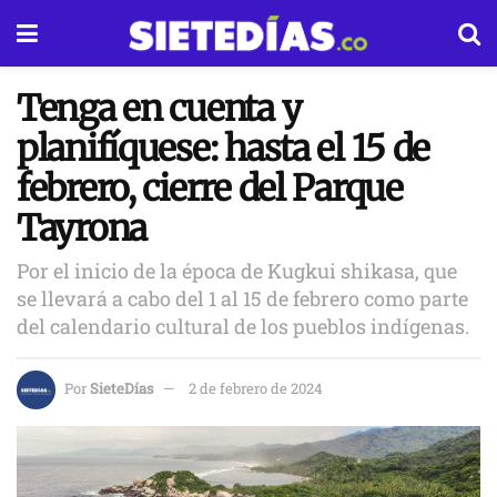
Tenga en cuenta y
planifíquese: hasta el 15 de
febrero, cierre del Parque
Tayrona
Por el inicio de la época de Kugkui shikasa, que
se llevará a cabo del 1 al 15 de febrero como parte
del calendario cultural de los pueblos indígenas.
Por
SieteDías
2 de febrero de 2024