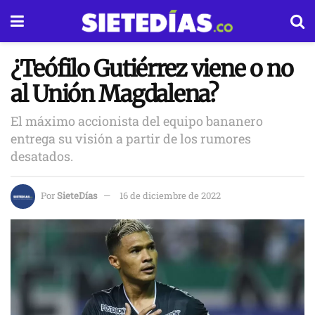
¿Teófilo Gutiérrez viene o no
al Unión Magdalena?
El máximo accionista del equipo bananero
entrega su visión a partir de los rumores
desatados.
Por
SieteDías
16 de diciembre de 2022