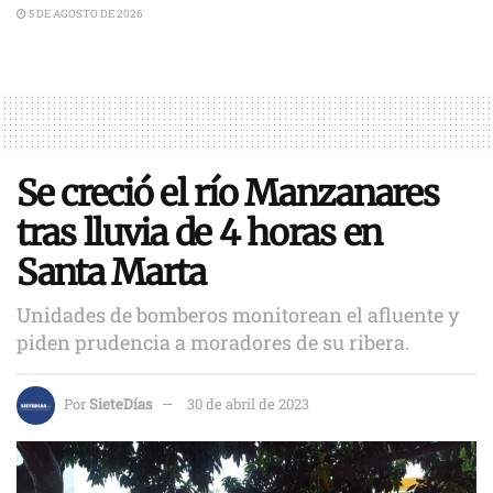
5 DE AGOSTO DE 2026
Se creció el río Manzanares
tras lluvia de 4 horas en
Santa Marta
Unidades de bomberos monitorean el afluente y
piden prudencia a moradores de su ribera.
Por
SieteDías
30 de abril de 2023