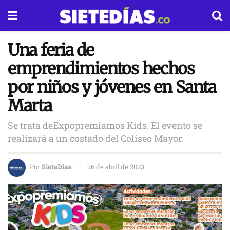
Una feria de
emprendimientos hechos
por niños y jóvenes en Santa
Marta
Se trata deExpopremiamos Kids. El evento se
realizará a un costado del Coliseo Mayor.
Por
SieteDías
26 de abril de 2023