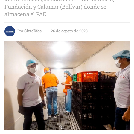
Fundación y Calamar (Bolívar) donde se
almacena el PAE.
Por
SieteDías
26 de agosto de 2023