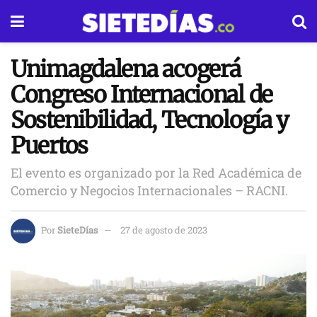
Unimagdalena acogerá
Congreso Internacional de
Sostenibilidad, Tecnología y
Puertos
El evento es organizado por la Red Académica de
Comercio y Negocios Internacionales – RACNI.
Por
SieteDías
27 de agosto de 2023