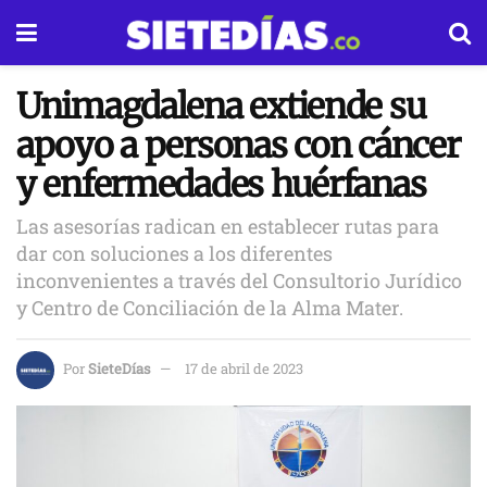
Unimagdalena extiende su
apoyo a personas con cáncer
y enfermedades huérfanas
Las asesorías radican en establecer rutas para
dar con soluciones a los diferentes
inconvenientes a través del Consultorio Jurídico
y Centro de Conciliación de la Alma Mater.
Por
SieteDías
17 de abril de 2023