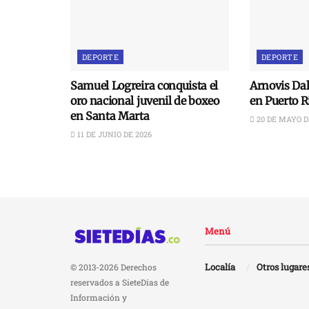
DEPORTE
DEPORTE
Samuel Logreira conquista el
Arnovis Dal
oro nacional juvenil de boxeo
en Puerto R
en Santa Marta
20 DE MAYO D
11 DE JUNIO DE 2026
Menú
Localía
Otros lugare
© 2013-2026 Derechos
reservados a SieteDías de
Información y