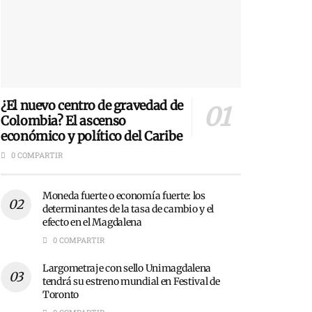
¿El nuevo centro de gravedad de
Colombia? El ascenso
económico y político del Caribe
0 COMPARTIR
Moneda fuerte o economía fuerte: los
determinantes de la tasa de cambio y el
efecto en el Magdalena
0 COMPARTIR
Largometraje con sello Unimagdalena
tendrá su estreno mundial en Festival de
Toronto