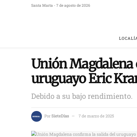
Santa Marta - 7 de agosto de 2026
LOCALÍ
Unión Magdalena c
uruguayo Eric Kr
Debido a su bajo rendimiento.
Por
SieteDías
7 de marzo de 2025