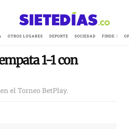
A
OTROS LUGARES
DEPORTE
SOCIEDAD
FINDE
O
empata 1-1 con
 en el Torneo BetPlay.