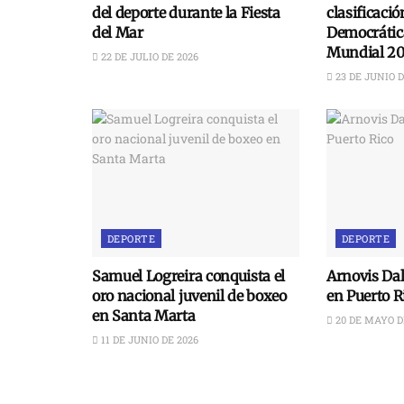
del deporte durante la Fiesta
clasificaci
del Mar
Democrática
Mundial 2
22 DE JULIO DE 2026
23 DE JUNIO D
DEPORTE
DEPORTE
Samuel Logreira conquista el
Arnovis Dal
oro nacional juvenil de boxeo
en Puerto R
en Santa Marta
20 DE MAYO D
11 DE JUNIO DE 2026