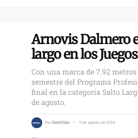
Arnovis Dalmero en
largo en los Juego
Con una marca de 7.92 metros 
semestre del Programa Profesio
final en la categoría Salto Lar
de agosto.
Por
SieteDías
5 de agosto de 2024