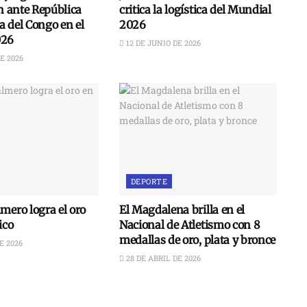
ón ante República
critica la logística del Mundial
 del Congo en el
2026
026
12 DE JUNIO DE 2026
E 2026
DEPORTE
mero logra el oro
El Magdalena brilla en el
ico
Nacional de Atletismo con 8
medallas de oro, plata y bronce
E 2026
28 DE ABRIL DE 2026