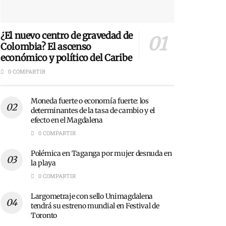
¿El nuevo centro de gravedad de
Colombia? El ascenso
económico y político del Caribe
0 COMPARTIR
Moneda fuerte o economía fuerte: los
determinantes de la tasa de cambio y el
efecto en el Magdalena
0 COMPARTIR
Polémica en Taganga por mujer desnuda en
la playa
0 COMPARTIR
Largometraje con sello Unimagdalena
tendrá su estreno mundial en Festival de
Toronto