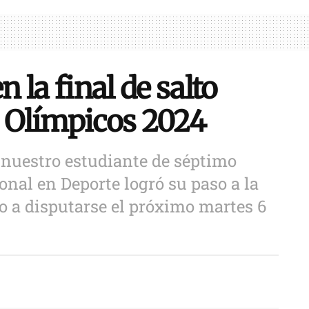
 la final de salto
s Olímpicos 2024
nuestro estudiante de séptimo
nal en Deporte logró su paso a la
go a disputarse el próximo martes 6