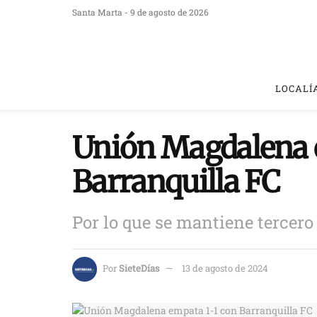
Santa Marta - 9 de agosto de 2026
LOCALÍ
Unión Magdalena 
Barranquilla FC
Por lo que se mantiene tercero
Por
SieteDías
13 de agosto de 2024