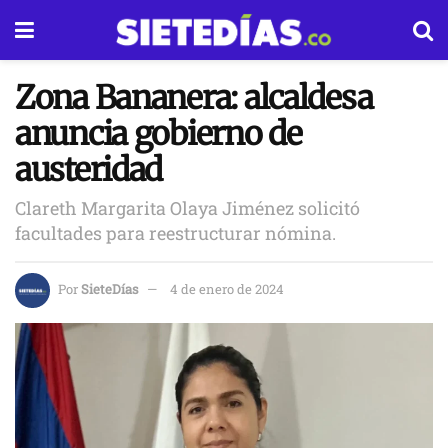
Zona Bananera: alcaldesa
anuncia gobierno de
austeridad
Clareth Margarita Olaya Jiménez solicitó
facultades para reestructurar nómina.
Por
SieteDías
4 de enero de 2024