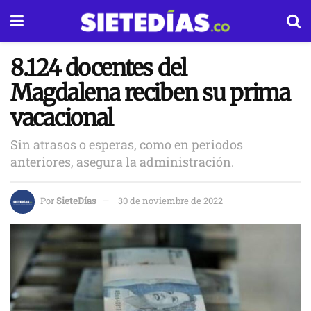
8.124 docentes del
Magdalena reciben su prima
vacacional
Sin atrasos o esperas, como en periodos
anteriores, asegura la administración.
Por
SieteDías
30 de noviembre de 2022