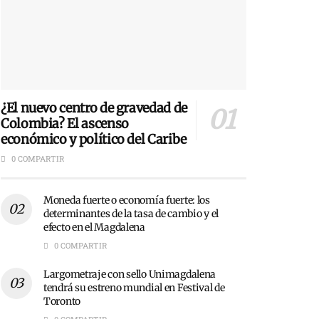
¿El nuevo centro de gravedad de
Colombia? El ascenso
económico y político del Caribe
0 COMPARTIR
Moneda fuerte o economía fuerte: los
determinantes de la tasa de cambio y el
efecto en el Magdalena
0 COMPARTIR
Largometraje con sello Unimagdalena
tendrá su estreno mundial en Festival de
Toronto