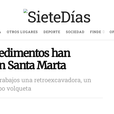
A
OTROS LUGARES
DEPORTE
SOCIEDAD
FINDE
O
sedimentos han
 en Santa Marta
trabajos una retroexcavadora, un
po volqueta