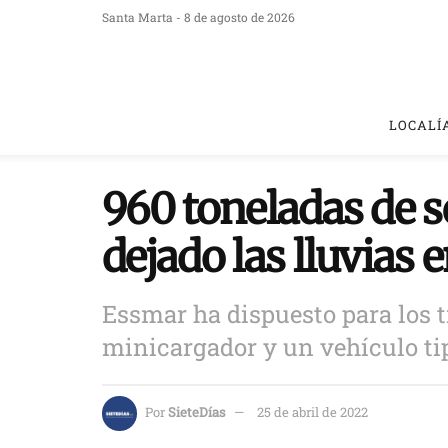
Santa Marta - 8 de agosto de 2026
LOCALÍ
960 toneladas de 
dejado las lluvias
Essmar ha dispuesto para los 
minicargador y un vehículo ti
Por
SieteDías
25 de abril de 2022