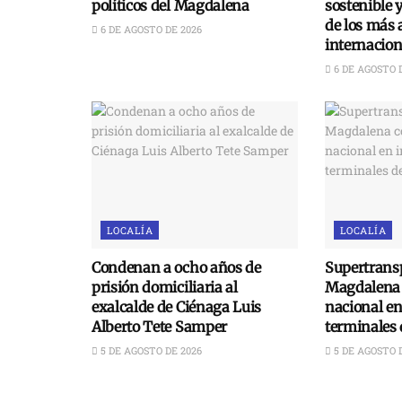
políticos del Magdalena
sostenible 
de los más 
6 DE AGOSTO DE 2026
internacion
6 DE AGOSTO 
LOCALÍA
LOCALÍA
Condenan a ocho años de
Supertransp
prisión domiciliaria al
Magdalena 
exalcalde de Ciénaga Luis
nacional e
Alberto Tete Samper
terminales 
5 DE AGOSTO DE 2026
5 DE AGOSTO 