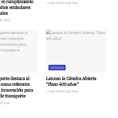
y el cumplimiento
6 DE AGOSTO DE 2026
altos estándares
ales
DE 2026
LOCALÍA
orte destaca al
Lanzan la Cátedra Abierta
como referente
“Plato 400 años”
n innovación para
5 DE AGOSTO DE 2026
de transporte
DE 2026