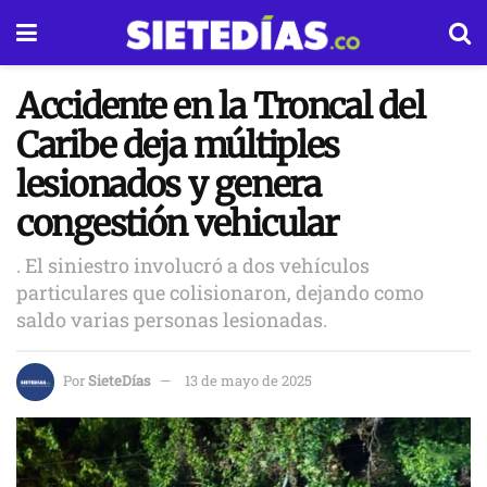
Accidente en la Troncal del
Caribe deja múltiples
lesionados y genera
congestión vehicular
. El siniestro involucró a dos vehículos
particulares que colisionaron, dejando como
saldo varias personas lesionadas.
Por
SieteDías
13 de mayo de 2025