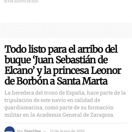
5 DE AGOSTO DE 2026
Todo listo para el arribo del
buque ‘Juan Sebastián de
Elcano’ y la princesa Leonor
de Borbón a Santa Marta
La heredera del trono de España, hace parte de la
tripulación de este navío en calidad de
guardiamarina, como parte de su formación
militar en la Academia General de Zaragoza.
Por
SieteDías
13 de mayo de 2025