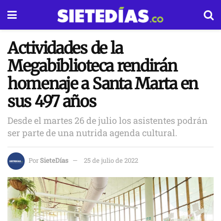
Actividades de la
Megabiblioteca rendirán
homenaje a Santa Marta en
sus 497 años
Desde el martes 26 de julio los asistentes podrán
ser parte de una nutrida agenda cultural.
Por
SieteDías
25 de julio de 2022