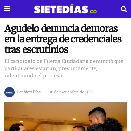
Agudelo denuncia demoras
en la entrega de credenciales
tras escrutinios
El candidato de Fuerza Ciudadana denunció que
particulares estarían, presuntamente,
ralentizando el proceso.
Por
SieteDías
16 de noviembre de 2023