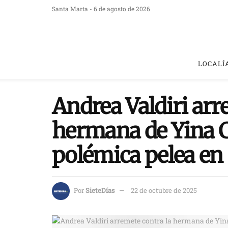
Santa Marta - 6 de agosto de 2026
LOCALÍ
Andrea Valdiri arr
hermana de Yina C
polémica pelea en
Por
SieteDías
22 de octubre de 2025