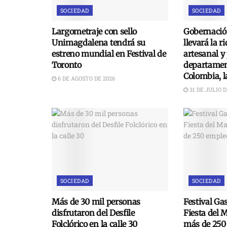
SOCIEDAD
SOCIEDAD
Largometraje con sello
Gobernació
Unimagdalena tendrá su
llevará la r
estreno mundial en Festival de
artesanal y
Toronto
departament
Colombia, 
6 DE AGOSTO DE 2026
31 DE JULIO D
SOCIEDAD
SOCIEDAD
Más de 30 mil personas
Festival Ga
disfrutaron del Desfile
Fiesta del 
Folclórico en la calle 30
más de 250