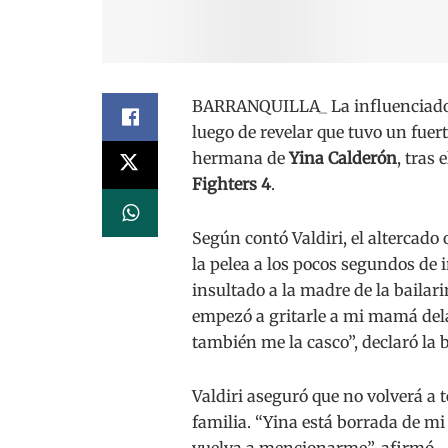
BARRANQUILLA_ La influenciad
luego de revelar que tuvo un fue
hermana de
Yina Calderón
, tras
Fighters 4
.
Según contó Valdiri, el alterca
la pelea a los pocos segundos de 
insultado a la madre de la bailari
empezó a gritarle a mi mamá dela
también me la casco”, declaró la 
Valdiri aseguró que no volverá a 
familia. “Yina está borrada de mi
vuelva a mencionarme”, afirmó.