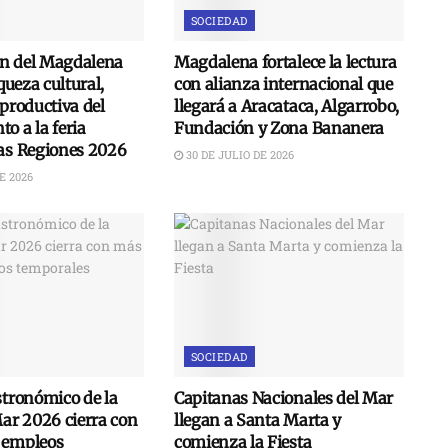
SOCIEDAD
n del Magdalena
Magdalena fortalece la lectura
iqueza cultural,
con alianza internacional que
 productiva del
llegará a Aracataca, Algarrobo,
o a la feria
Fundación y Zona Bananera
las Regiones 2026
30 DE JULIO DE 2026
E 2026
SOCIEDAD
stronómico de la
Capitanas Nacionales del Mar
Mar 2026 cierra con
llegan a Santa Marta y
 empleos
comienza la Fiesta