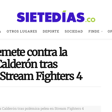
A
OTROS LUGARES
DEPORTE
SOCIEDAD
FINDE
O
emete contra la
alderón tras
 Stream Fighters 4