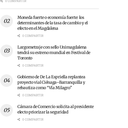
0 COMPARTIR
Moneda fuerte o economía fuerte: los
determinantes de la tasa de cambio y el
efecto en el Magdalena
0 COMPARTIR
Largometraje con sello Unimagdalena
tendrá su estreno mundial en Festival de
Toronto
0 COMPARTIR
Gobierno de De La Espriella replantea
proyecto vial Ciénaga–Barranquilla y
rebautiza como “Vía Milagro”
0 COMPARTIR
Cámara de Comercio solicita al presidente
electo priorizar la seguridad
0 COMPARTIR