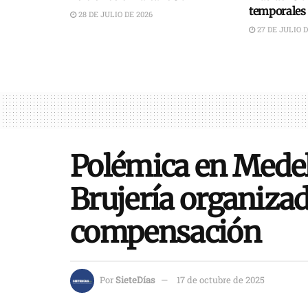
temporales
28 DE JULIO DE 2026
27 DE JULIO D
Polémica en Medell
Brujería organizad
compensación
Por
SieteDías
17 de octubre de 2025