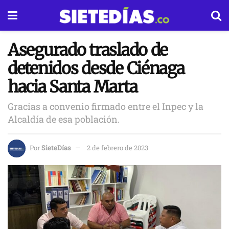
Asegurado traslado de
detenidos desde Ciénaga
hacia Santa Marta
Gracias a convenio firmado entre el Inpec y la
Alcaldía de esa población.
Por
SieteDías
2 de febrero de 2023