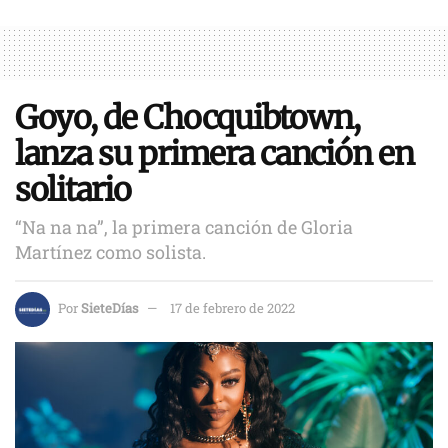
Goyo, de Chocquibtown,
lanza su primera canción en
solitario
“Na na na”, la primera canción de Gloria
Martínez como solista.
Por
SieteDías
17 de febrero de 2022