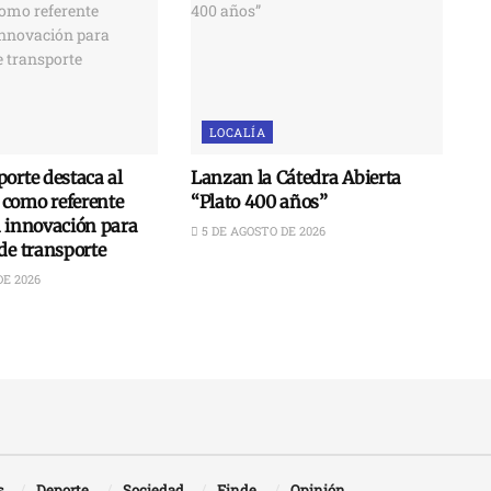
LOCALÍA
orte destaca al
Lanzan la Cátedra Abierta
como referente
“Plato 400 años”
n innovación para
5 DE AGOSTO DE 2026
de transporte
DE 2026
s
Deporte
Sociedad
Finde
Opinión