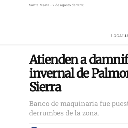
Santa Marta - 7 de agosto de 2026
LOCALÍ
Atienden a damnif
invernal de Palmor
Sierra
Banco de maquinaria fue puesto
derrumbes de la zona.