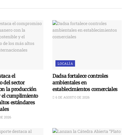
LOCALÍA
taca el
Dadsa fortalece controles
 del sector
ambientales en
on la producción
establecimientos comerciales
y el cumplimiento
6 DE AGOSTO DE 2026
altos estándares
ales
DE 2026