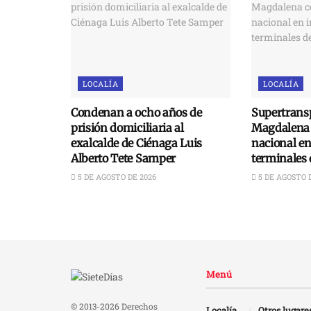
LOCALÍA
LOCALÍA
Condenan a ocho años de
Supertransp
prisión domiciliaria al
Magdalena 
exalcalde de Ciénaga Luis
nacional e
Alberto Tete Samper
terminales 
5 DE AGOSTO DE 2026
5 DE AGOSTO 
Menú
© 2013-2026 Derechos
Localía
Otros lugare