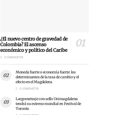
¿El nuevo centro de gravedad de
Colombia? El ascenso
económico y político del Caribe
0 COMPARTIR
Moneda fuerte o economía fuerte: los
determinantes de la tasa de cambio y el
efecto en el Magdalena
0 COMPARTIR
Largometraje con sello Unimagdalena
tendrá su estreno mundial en Festival de
Toronto