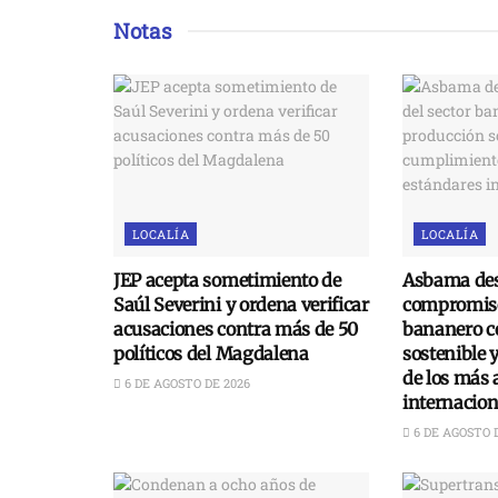
Notas
LOCALÍA
LOCALÍA
JEP acepta sometimiento de
Asbama des
Saúl Severini y ordena verificar
compromiso
acusaciones contra más de 50
bananero c
políticos del Magdalena
sostenible 
de los más 
6 DE AGOSTO DE 2026
internacion
6 DE AGOSTO 