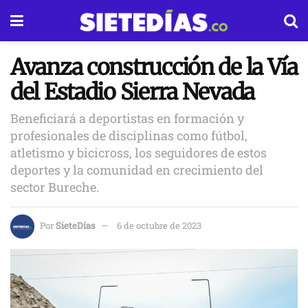
Avanza construcción de la Vía
del Estadio Sierra Nevada
Beneficiará a deportistas en formación y
profesionales de disciplinas como fútbol,
atletismo y bicicross, los seguidores de estos
deportes y la comunidad en crecimiento del
sector Bureche.
Por
SieteDías
6 de octubre de 2023