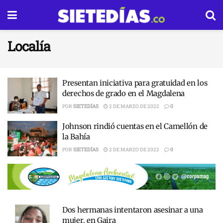
Localía
Presentan iniciativa para gratuidad en los
derechos de grado en el Magdalena
POR
SIETEDÍAS
2 DE MARZO DE 2022
0
Johnson rindió cuentas en el Camellón de
la Bahía
POR
SIETEDÍAS
2 DE MARZO DE 2022
0
Dos hermanas intentaron asesinar a una
mujer, en Gaira