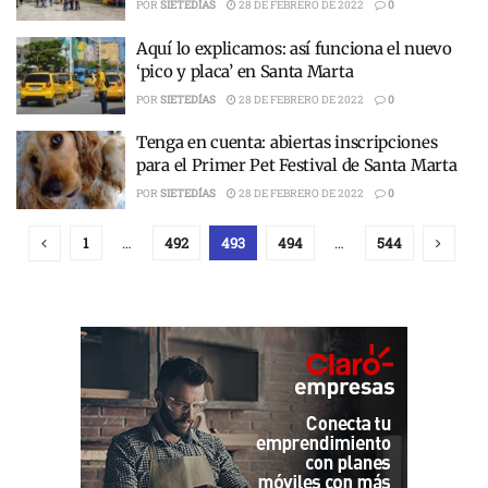
POR
SIETEDÍAS
28 DE FEBRERO DE 2022
0
Aquí lo explicamos: así funciona el nuevo
‘pico y placa’ en Santa Marta
POR
SIETEDÍAS
28 DE FEBRERO DE 2022
0
Tenga en cuenta: abiertas inscripciones
para el Primer Pet Festival de Santa Marta
POR
SIETEDÍAS
28 DE FEBRERO DE 2022
0
1
…
492
493
494
…
544