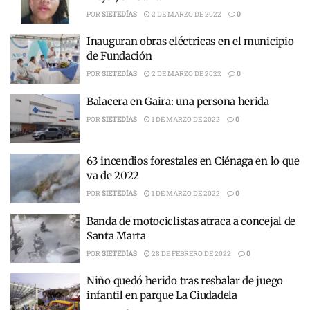
POR
SIETEDÍAS
2 DE MARZO DE 2022
0
Inauguran obras eléctricas en el municipio
de Fundación
POR
SIETEDÍAS
2 DE MARZO DE 2022
0
Balacera en Gaira: una persona herida
POR
SIETEDÍAS
1 DE MARZO DE 2022
0
63 incendios forestales en Ciénaga en lo que
va de 2022
POR
SIETEDÍAS
1 DE MARZO DE 2022
0
Banda de motociclistas atraca a concejal de
Santa Marta
POR
SIETEDÍAS
28 DE FEBRERO DE 2022
0
Niño quedó herido tras resbalar de juego
infantil en parque La Ciudadela