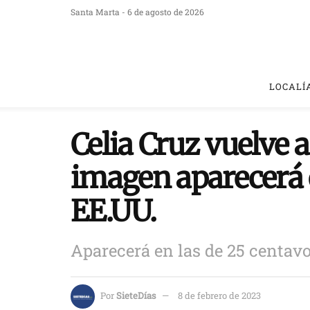
Santa Marta - 6 de agosto de 2026
LOCALÍ
Celia Cruz vuelve a
imagen aparecerá
EE.UU.
Aparecerá en las de 25 centavo
Por
SieteDías
8 de febrero de 2023