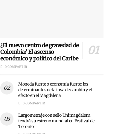
¿El nuevo centro de gravedad de
Colombia? El ascenso
económico y político del Caribe
0 COMPARTIR
Moneda fuerte o economía fuerte: los
determinantes de la tasa de cambio y el
efecto en el Magdalena
0 COMPARTIR
Largometraje con sello Unimagdalena
tendrá su estreno mundial en Festival de
Toronto