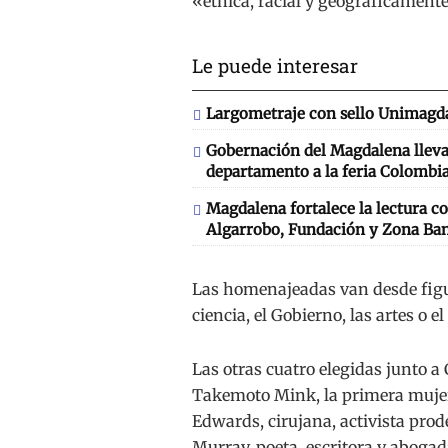
«étnica, racial y geográficamente
Le puede interesar
Largometraje con sello Unimagda
Gobernación del Magdalena llevará
departamento a la feria Colombia
Magdalena fortalece la lectura co
Algarrobo, Fundación y Zona Ba
Las homenajeadas van desde figura
ciencia, el Gobierno, las artes o el
Las otras cuatro elegidas junto 
Takemoto Mink, la primera mujer 
Edwards, cirujana, activista prode
Murray, poeta, escritora y aboga