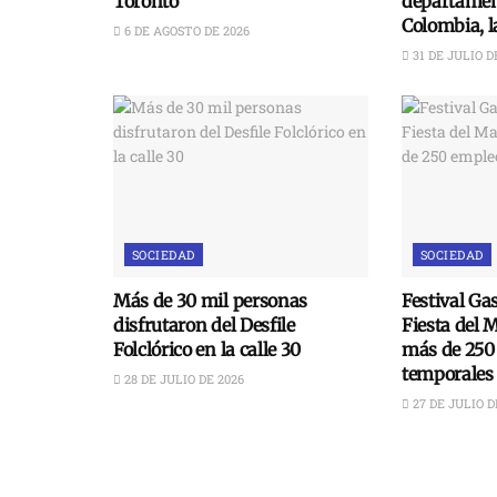
Toronto
departament
Colombia, 
6 DE AGOSTO DE 2026
31 DE JULIO D
SOCIEDAD
SOCIEDAD
Más de 30 mil personas
Festival Ga
disfrutaron del Desfile
Fiesta del 
Folclórico en la calle 30
más de 250
temporales
28 DE JULIO DE 2026
27 DE JULIO D