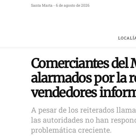
Santa Marta - 6 de agosto de 2026
LOCALÍ
Comerciantes del 
alarmados por la r
vendedores infor
A pesar de los reiterados llam
las autoridades no han respon
problemática creciente.