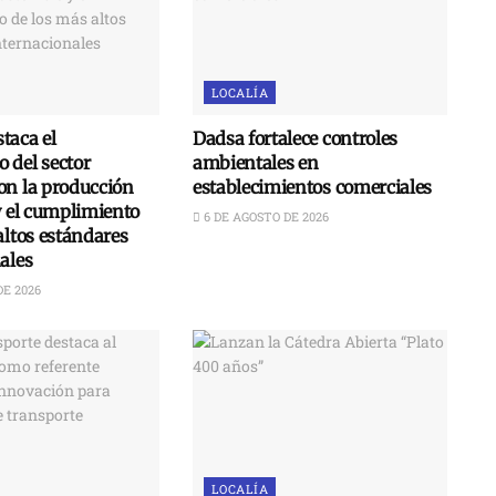
LOCALÍA
taca el
Dadsa fortalece controles
 del sector
ambientales en
on la producción
establecimientos comerciales
y el cumplimiento
6 DE AGOSTO DE 2026
altos estándares
ales
DE 2026
LOCALÍA