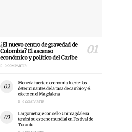
¿El nuevo centro de gravedad de
Colombia? El ascenso
económico y político del Caribe
0 COMPARTIR
Moneda fuerte o economía fuerte: los
determinantes de la tasa de cambio y el
efecto en el Magdalena
0 COMPARTIR
Largometraje con sello Unimagdalena
tendrá su estreno mundial en Festival de
Toronto