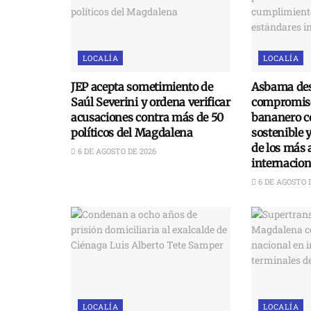
LOCALÍA
LOCALÍA
JEP acepta sometimiento de
Asbama des
Saúl Severini y ordena verificar
compromiso
acusaciones contra más de 50
bananero c
políticos del Magdalena
sostenible 
de los más 
6 DE AGOSTO DE 2026
internacion
6 DE AGOSTO 
LOCALÍA
LOCALÍA