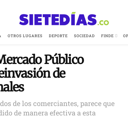
A
OTROS LUGARES
DEPORTE
SOCIEDAD
FINDE
O
Mercado Público
einvasión de
males
ados de los comerciantes, parece que
dido de manera efectiva a esta