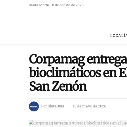
Santa Marta - 8 de agosto de 2026
LOCALÍ
Corpamag entrega 
bioclimáticos en E
San Zenón
Por
SieteDías
15 de mayo de 2026