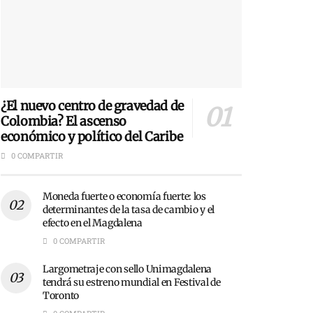
¿El nuevo centro de gravedad de
Colombia? El ascenso
económico y político del Caribe
0 COMPARTIR
Moneda fuerte o economía fuerte: los
determinantes de la tasa de cambio y el
efecto en el Magdalena
0 COMPARTIR
Largometraje con sello Unimagdalena
tendrá su estreno mundial en Festival de
Toronto