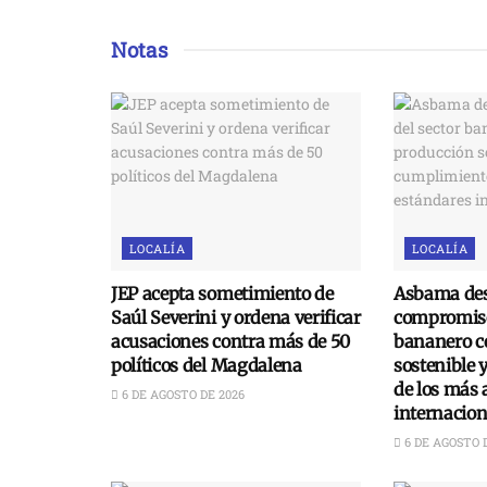
Notas
LOCALÍA
LOCALÍA
JEP acepta sometimiento de
Asbama des
Saúl Severini y ordena verificar
compromiso
acusaciones contra más de 50
bananero c
políticos del Magdalena
sostenible 
de los más 
6 DE AGOSTO DE 2026
internacion
6 DE AGOSTO 