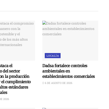
LOCALÍA
taca el
Dadsa fortalece controles
 del sector
ambientales en
on la producción
establecimientos comerciales
y el cumplimiento
6 DE AGOSTO DE 2026
altos estándares
ales
DE 2026