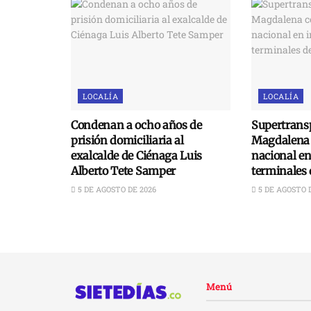
LOCALÍA
LOCALÍA
Condenan a ocho años de
Supertransp
prisión domiciliaria al
Magdalena 
exalcalde de Ciénaga Luis
nacional e
Alberto Tete Samper
terminales 
5 DE AGOSTO DE 2026
5 DE AGOSTO 
Menú